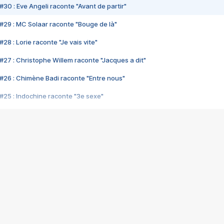
#30 : Eve Angeli raconte "Avant de partir"
#29 : MC Solaar raconte "Bouge de là"
28 : Lorie raconte "Je vais vite"
#27 : Christophe Willem raconte "Jacques a dit"
#26 : Chimène Badi raconte "Entre nous"
#25 : Indochine raconte "3e sexe"
#24 : Zaho raconte "C'est chelou"
#23 : Patrick Bruel raconte "Au café des délices"
#22 : Kyo raconte "Le chemin"
#21 : Nolwenn Leroy raconte "Cassé"
#20 : Patrick Hernandez raconte "Born to be alive"
#19 : Lorie raconte "Près de moi"
#18 : Michael Jones raconte "A nos actes manqués" (avec Jean-Jacque