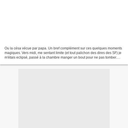
Ou la césa vécue par papa. Un bref complément sur ces quelques moments
magiques. Vers midi, me sentant limite (et tout palichon des dires des SF) je
m'étais eclipsé, passé à la chambre manger un bout pour ne pas tomber.
(C'est que j'étais pas nourri par...