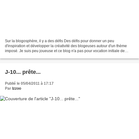
Sur la blogosphère, il y a des défis Des défis pour donner un peu
d'inspiration et développer la créativité des blogeuses autour d'un thème
imposé. Je suis peu joueuse et ce blog n'a pas pour vocation initiale de
montrer un quelconque talent d'écriture,...
J-10... prête...
Publié le 05/04/2011 à 17:17
Par
Izzoo