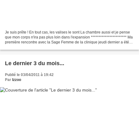
Je suis prête ! En tout cas, les valises le sont La chambre aussi et je pense
que mon corps n'ira pas plus loin dans l'expansion *********************** Ma
première rencontre avec la Sage Femme de la clinique jeudi dernier a été
un super moment.Même le...
Le dernier 3 du mois...
Publié le 03/04/2011 à 19:42
Par
Izzoo