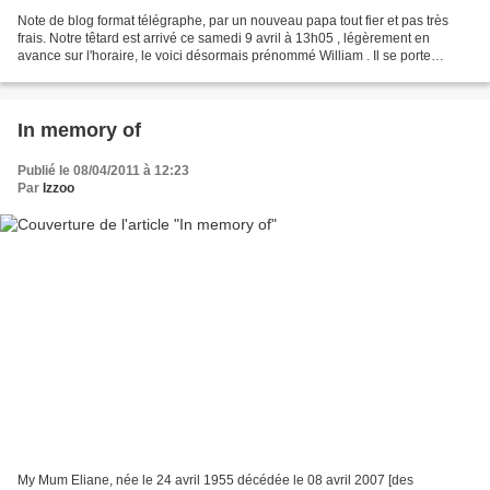
Note de blog format télégraphe, par un nouveau papa tout fier et pas très
frais. Notre têtard est arrivé ce samedi 9 avril à 13h05 , légèrement en
avance sur l'horaire, le voici désormais prénommé William . Il se porte
comme un charme, il est mignon comme...
In memory of
Publié le 08/04/2011 à 12:23
Par
Izzoo
My Mum Eliane, née le 24 avril 1955 décédée le 08 avril 2007 [des