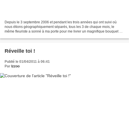
Depuis le 3 septembre 2006 et pendant les trois années qui ont suivi où
nous étions géographiquement séparés, tous les 3 de chaque mois, le
même fleuriste a sonné à ma porte pour me livrer un magnifique bouquet de
roses, car c'était le mensu-anniversaire...
Réveille toi !
Publié le 01/04/2011 à 06:41
Par
Izzoo