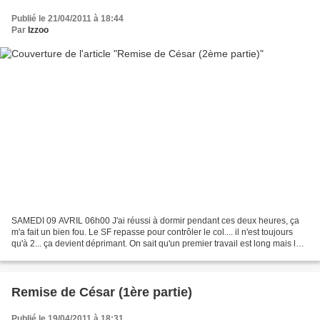
Publié le 21/04/2011 à 18:44
Par
Izzoo
SAMEDI 09 AVRIL 06h00 J'ai réussi à dormir pendant ces deux heures, ça
m'a fait un bien fou. Le SF repasse pour contrôler le col.... il n'est toujours
qu'à 2... ça devient déprimant. On sait qu'un premier travail est long mais là...
c'est plutôt décourageant....
Remise de César (1ère partie)
Publié le 19/04/2011 à 18:31