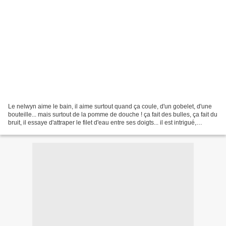
Le nelwyn aime le bain, il aime surtout quand ça coule, d'un gobelet, d'une
bouteille... mais surtout de la pomme de douche ! ça fait des bulles, ça fait du
bruit, il essaye d'attraper le filet d'eau entre ses doigts... il est intrigué,
concentré... ou...