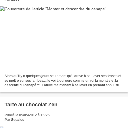
Alors qu'il y a quelques jours seulement qu'il arrive à soulever ses fesses et
se mettre sur ses jambes.... le voilà qui gère comme un roi la montée et la
descente du canapé ^^ Il arrive maintenant à se lever en prenant appui sur à
peu près n'importe...
Tarte au chocolat Zen
Publié le 05/05/2012 à 15:25
Par
Squalou