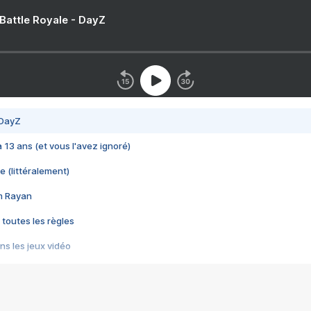
 Battle Royale - DayZ
 DayZ
 a 13 ans (et vous l'avez ignoré)
e (littéralement)
im Rayan
 toutes les règles
s les jeux vidéo
us choquant de Rockstar ? - Le scandale BULLY
e plus moche de Steam