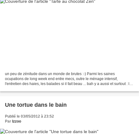
un peu de zénitude dans un monde de brutes :-) Parmi les saines
ocupations de long week end entre mecs, outre le ménage intensif,
l'entretien des haies, les balades si il fait beau ... bah y a aussi et surtout : la
gourmandise ! Alors ce week end c'est...
Une tortue dans le bain
Publié le 03/05/2012 à 23:52
Par
Izzoo