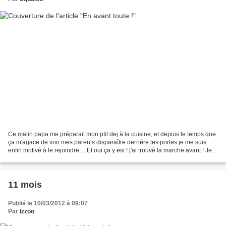
Ce matin papa me préparait mon ptit dej à la cuisine, et depuis le temps que
ça m'agace de voir mes parents disparaître derrière les portes je me suis
enfin motivé à le rejoindre ... Et oui ça y est ! j'ai trouvé la marche avant ! Je
comprends pas pourquoi...
11 mois
Publié le 10/03/2012 à 09:07
Par
Izzoo