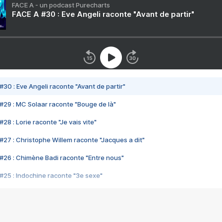
FACE A - un podcast Purecharts
FACE A #30 : Eve Angeli raconte "Avant de partir"
#30 : Eve Angeli raconte "Avant de partir"
#29 : MC Solaar raconte "Bouge de là"
28 : Lorie raconte "Je vais vite"
#27 : Christophe Willem raconte "Jacques a dit"
#26 : Chimène Badi raconte "Entre nous"
#25 : Indochine raconte "3e sexe"
#24 : Zaho raconte "C'est chelou"
#23 : Patrick Bruel raconte "Au café des délices"