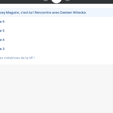
bey Maguire, c'est lui ! Rencontre avec Damien Witecka
e 6
e 5
e 4
e 3
s créatrices de la VF !
e 2
e 1
e Mektoub My Love arrive enfin ! Rencontre avec Shaïn Boumedine et Sal
i : après Toni en famille
elle réalise le bouleversant Dites lui que je l'aime
ais ! Rencontre autour de Vie privée de Rebecca Zlotowski