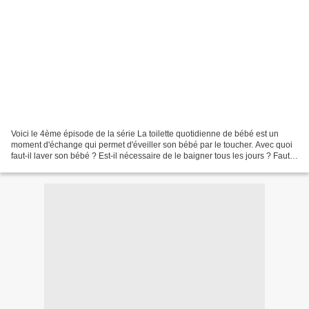
Voici le 4ème épisode de la série La toilette quotidienne de bébé est un
moment d'échange qui permet d'éveiller son bébé par le toucher. Avec quoi
faut-il laver son bébé ? Est-il nécessaire de le baigner tous les jours ? Faut-il
hydrater sa peau après...