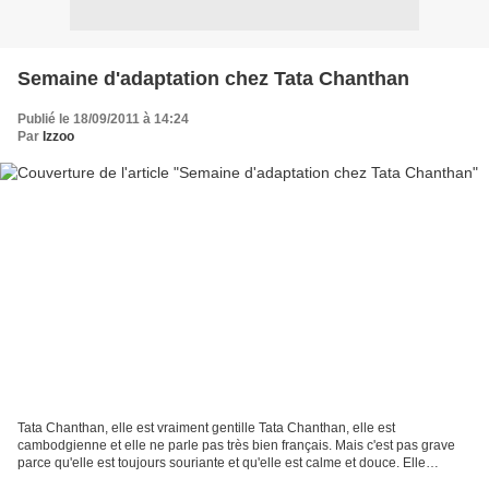
Semaine d'adaptation chez Tata Chanthan
Publié le 18/09/2011 à 14:24
Par
Izzoo
Tata Chanthan, elle est vraiment gentille Tata Chanthan, elle est
cambodgienne et elle ne parle pas très bien français. Mais c'est pas grave
parce qu'elle est toujours souriante et qu'elle est calme et douce. Elle
m'enlève Willow des mains dès que j'ai...