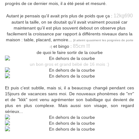
progrès de ce dernier mois, il a été pesé et mesuré.
12kg690
Autant je pensais qu'il avait pris plus de poids que ça :
autant la taille, on se doutait qu'il avait vraiment poussé car
maintenant qu'il est plus souvent debout on observe plus
facilement la croissance par rapport à différents niveaux dans la
maison : table, placard, armoire...
[il atteint quasiment les poignées de porte
85cm !!!
et bingo :
:/]
de quoi le faire sortir de la courbe
un bon gros et grand bébé de 16 mois :)
Et puis c'est subtile, mais si, il a beaucoup changé pendant ces
15jours de vacances sans moi. De nouveaux phonèmes de "rrr"
et de "kkk" sont venu agrémenter son babillage qui devient de
plus en plus complexe. Mais aussi son visage, son regard
sérieux...