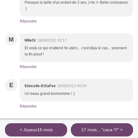
Presque la taille d'un enfant de 2 ans ;)<br /> Belle croissance
:)
Répondre
M
MlleOr
18/08/2012 16:17
Et voilà ce qui m'attend !In utéro... c'est déja le cas... vivement
la fin piouf !
Répondre
E
Etincelle-EtSaFee
18/08/2012 00:54
Un beau grand bonhomme ! :)
Répondre
< Joyeux16 mois
17 mois... "caca !!!" >