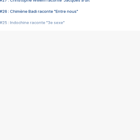
#27 : Christophe Willem raconte "Jacques a dit"
#26 : Chimène Badi raconte "Entre nous"
#25 : Indochine raconte "3e sexe"
#24 : Zaho raconte "C'est chelou"
#23 : Patrick Bruel raconte "Au café des délices"
#22 : Kyo raconte "Le chemin"
#21 : Nolwenn Leroy raconte "Cassé"
#20 : Patrick Hernandez raconte "Born to be alive"
#19 : Lorie raconte "Près de moi"
#18 : Michael Jones raconte "A nos actes manqués" (avec Jean-Jacque
#17 : Khaled raconte "Aïcha"
#16 : Corneille raconte "Parce qu'on vient de loin"
#15 : Indochine raconte "L'aventurier"