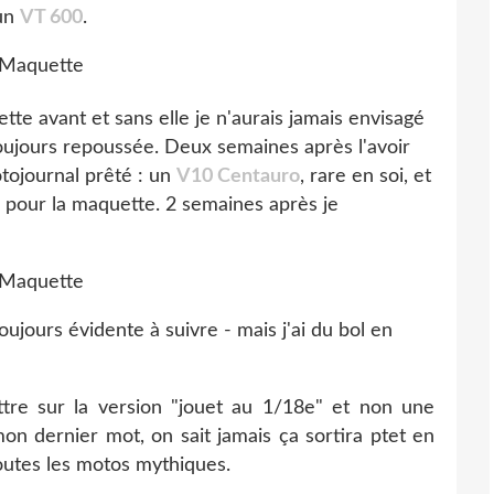
'un
VT 600
.
ette avant et sans elle je n'aurais jamais envisagé
 toujours repoussée. Deux semaines après l'avoir
tojournal prêté : un
V10 Centauro
, rare en soi, et
s pour la maquette. 2 semaines après je
toujours évidente à suivre - mais j'ai du bol en
re sur la version "jouet au 1/18e" et non une
mon dernier mot, on sait jamais ça sortira ptet en
utes les motos mythiques.