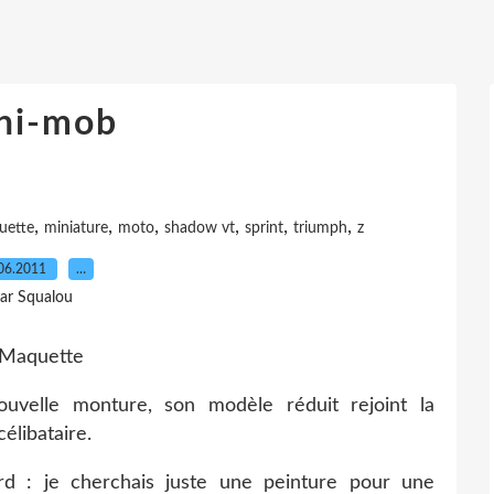
ni-mob
,
,
,
,
,
,
uette
miniature
moto
shadow vt
sprint
triumph
z
06.2011
…
ar Squalou
velle monture, son modèle réduit rejoint la
élibataire.
rd : je cherchais juste une peinture pour une