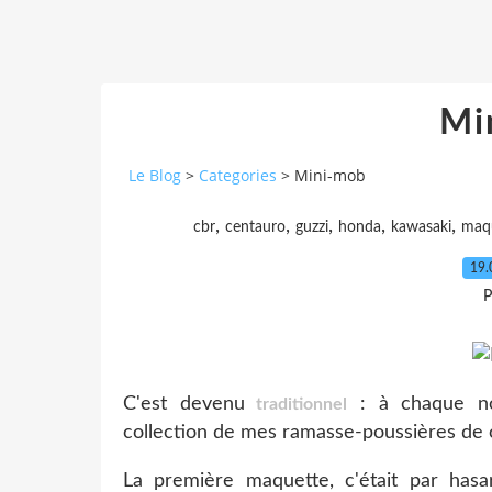
Mi
Le Blog
>
Categories
>
Mini-mob
,
,
,
,
,
cbr
centauro
guzzi
honda
kawasaki
maq
19.
P
C'est devenu
: à chaque nou
traditionnel
collection de mes ramasse-poussières de c
La première maquette, c'était par hasa