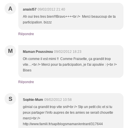
A
anaisl57
09/02/2012 21:40
Ah oui tres tres bien!!!Bravo+++<br /> Merci beaucoup de ta
participation. bizzz
Répondre
M
Maman Poussinou
09/02/2012 18:23
Oh comme il est mimi !! Comme Fraisette, ça grandit trop
vite....<br /> Merci pour ta participation, je t'ai ajoutée :-)<br />
Bises
Répondre
S
Sophie-Mum
09/02/2012 10:58
génial ca grandit trop vite snif<br /> Stp un petit clic et si tu
peux partager l'info aupres de tes amies se serait chouette
merci<br />
http://www.famili.fr/sap/blogsmaman/entrant/317644