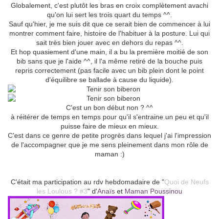
Globalement, c'est plutôt les bras en croix complètement avachi
qu'on lui sert les trois quart du temps ^^.
Sauf qu'hier, je me suis dit que ce serait bien de commencer à lui
montrer comment faire, histoire de l'habituer à la posture. Lui qui
sait très bien jouer avec en dehors du repas ^^.
Et hop quasiement d'une main, il a bu la première moitié de son
bib sans que je l'aide ^^, il l'a même retiré de la bouche puis
repris correctement (pas facile avec un bib plein dont le point
d'équilibre se ballade à cause du liquide).
C'est un bon début non ? ^^
à réitérer de temps en temps pour qu'il s'entraine un peu et qu'il
puisse faire de mieux en mieux.
C'est dans ce genre de petite progrès dans lequel j'ai l'impression
de l'accompagner que je me sens pleinement dans mon rôle de
maman :)
C'était ma participation au rdv hebdomadaire de "
Quoi de Neufs
les Loulous ? #3
" d'
Anaïs
et
Maman Poussinou