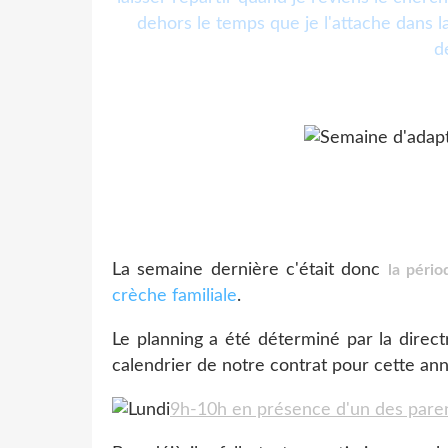
dehors le temps que je l'attache dans la p
d
La semaine dernière c'était donc
la pério
crèche familiale
.
Le planning a été déterminé par la direct
calendrier de notre contrat pour cette an
9h-10h en présence d'un des pare