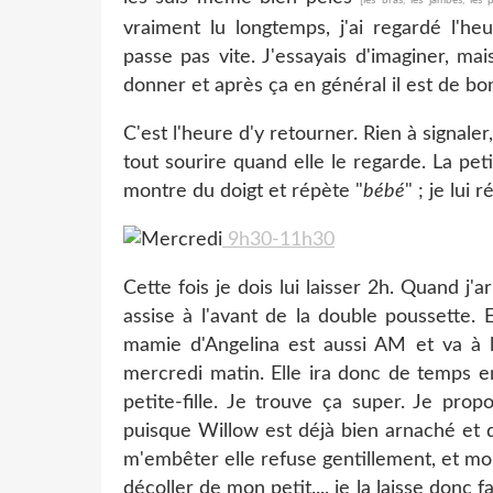
vraiment lu longtemps, j'ai regardé l'he
passe pas vite. J'essayais d'imaginer, mai
donner et après ça en général il est de b
C'est l'heure d'y retourner. Rien à signaler,
tout sourire quand elle le regarde. La pet
montre du doigt et répète "
bébé
" ; je lui 
9h30-11h30
Cette fois je dois lui laisser 2h. Quand j'a
assise à l'avant de la double poussette. E
mamie d'Angelina est aussi AM et va à l
mercredi matin. Elle ira donc de temps 
petite-fille. Je trouve ça super. Je prop
puisque Willow est déjà bien arnaché et qu
m'embêter elle refuse gentillement, et moi
décoller de mon petit.... je la laisse donc 