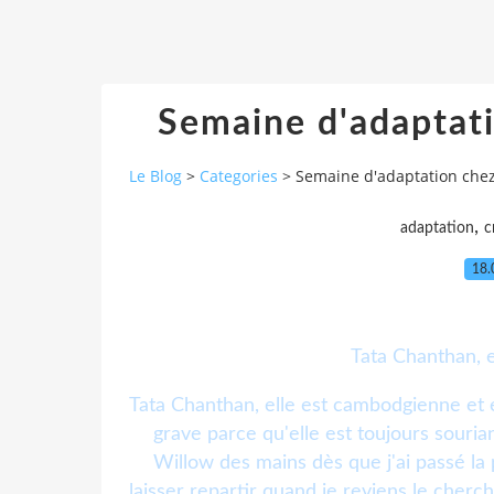
Semaine d'adaptat
Le Blog
>
Categories
>
Semaine d'adaptation che
,
adaptation
c
18.
Tata Chanthan, e
Tata Chanthan, elle est cambodgienne et el
grave parce qu'elle est toujours souria
Willow des mains dès que j'ai passé la p
laisser repartir quand je reviens le cher