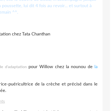
oussette, lui dit 4 fois au revoir... et surtout à
emain ^^.
pour Willow chez la nounou de
la
de d'adaptation
rice-puéricultrice de la crèche et précisé dans le
née.
nts