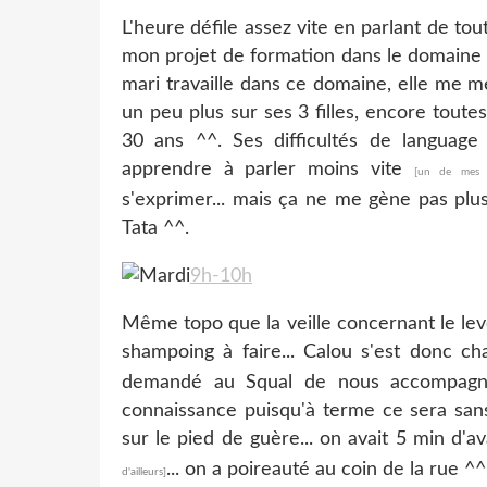
L'heure défile assez vite en parlant de to
mon projet de formation dans le domaine d
mari travaille dans ce domaine, elle me m
un peu plus sur ses 3 filles, encore toute
30 ans ^^. Ses difficultés de language
apprendre à parler moins vite
[un de mes g
s'exprimer... mais ça ne me gène pas plus
Tata ^^.
9h-10h
Même topo que la veille concernant le levé
shampoing à faire... Calou s'est donc ch
demandé au Squal de nous accompagner 
connaissance puisqu'à terme ce sera sans
sur le pied de guère... on avait 5 min d'a
... on a poireauté au coin de la rue ^^
d'ailleurs]