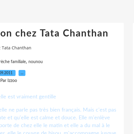
ion chez Tata Chanthan
z Tata Chanthan
,
rèche familiale
nounou
09.2011
…
Par Izzoo
lle est vraiment gentille
le ne parle pas très bien français. Mais c'est pas
nte et qu'elle est calme et douce. Elle m'enlève
orte de chez elle le matin et elle a du mal à le
cher, elle le couvre de bisou, m'accompagne jusque