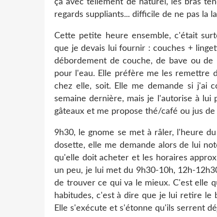
ça avec tellement de naturel, les bras te
regards suppliants... difficile de ne pas la 
Cette petite heure ensemble, c'était sur
que je devais lui fournir : couches + lin
débordement de couche, de bave ou de lai
pour l'eau. Elle préfère me les remettre d
chez elle, soit. Elle me demande si j'ai 
semaine dernière, mais je l'autorise à lui 
gâteaux et me propose thé/café ou jus de fr
9h30, le gnome se met à râler, l'heure du 
dosette, elle me demande alors de lui not
qu'elle doit acheter et les horaires appro
un peu, je lui met du 9h30-10h, 12h-12h30,
de trouver ce qui va le mieux. C'est elle qu
habitudes, c'est à dire que je lui retire le 
Elle s'exécute et s'étonne qu'ils serrent d