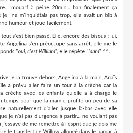
ure... mouarf à peine 20min... bah finalement ça
s je ne m'inquiétais pas trop, elle avait un bib à
onne humeur et joue facilement.
 tout s'est bien passé. Elle, encore des bisous ; lui,
ite Angelina s'en préoccupe sans arrêt, elle me le
réponds "
oui, c'est William
", elle répète "
iaam
" ^^.
rrive je la trouve dehors, Angelina à la main, Anaïs
lle a prévu aller faire un tour à la crèche car la
a crèche avec les enfants qu'elle a à charge le
en temps pour que la mamie profite un peu de sa
ose naturellement d'aller jusque là-bas avec elle
e je n'ai pas d'urgence à partir... ne voulant pas
 j'essaye de me remettre à l'esprit que je dois me
faire le transfert de Willow allongé dans le hamac à