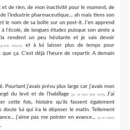
ut et de rien, de mon inactivité pour le moment, de
e l'industrie pharmaceutique... ah mais tiens son
et le nom de sa boîte sur un post-it. J'en apprend
s à l'école, de longues études puisque son ainée a
 la rendent un peu hésitante et je vais devoir
et à lui laisser plus de temps pour
rands défauts]
 que ça. C'est déjà l'heure de repartir. A demain
. Pourtant j'avais prévu plus large car j'avais mon
argé du levé et de l'habillage
. J'ai
[ça va tout était sorti]
cette fois, histoire qu'ils fassent également
 doute lui qui ira le déposer le matin. Tellement
vance... j'aime pas me pointer en avance...
[ni en retard
.