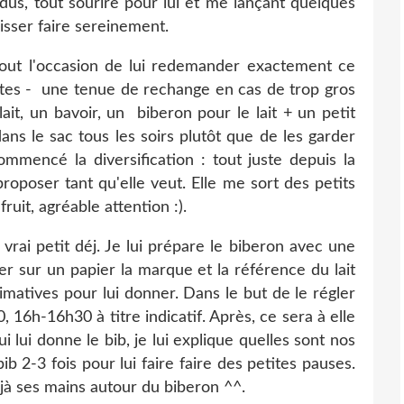
ndus, tout sourire pour lui et me lançant quelques
laisser faire sereinement.
tout l'occasion de lui redemander exactement ce
gettes - une tenue de rechange en cas de trop gros
t, un bavoir, un biberon pour le lait + un petit
ans le sac tous les soirs plutôt que de les garder
commencé la diversification : tout juste depuis la
proposer tant qu'elle veut. Elle me sort des petits
uit, agréable attention :).
vrai petit déj. Je lui prépare le biberon avec une
er sur un papier la marque et la référence du lait
ximatives pour lui donner. Dans le but de le régler
 16h-16h30 à titre indicatif. Après, ce sera à elle
i lui donne le bib, je lui explique quelles sont nos
bib 2-3 fois pour lui faire faire des petites pauses.
éjà ses mains autour du biberon ^^.