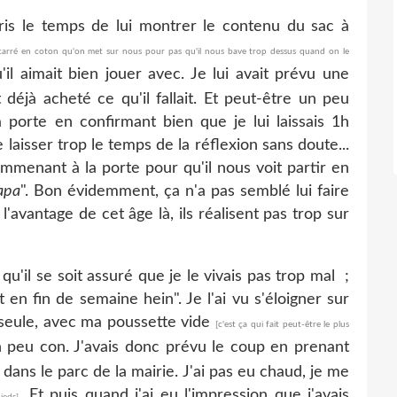
te pris le temps de lui montrer le contenu du sac à
 carré en coton qu'on met sur nous pour pas qu'il nous bave trop dessus quand on le
qu'il aimait bien jouer avec. Je lui avait prévu une
t déjà acheté ce qu'il fallait. Et peut-être un peu
a porte en confirmant bien que je lui laissais 1h
 laisser trop le temps de la réflexion sans doute...
menant à la porte pour qu'il nous voit partir en
apa
". Bon évidemment, ça n'a pas semblé lui faire
 l'avantage de cet âge là, ils réalisent pas trop sur
 qu'il se soit assuré que je le vivais pas trop mal ;
 en fin de semaine hein". Je l'ai vu s'éloigner sur
e seule, avec ma poussette vide
[c'est ça qui fait peut-être le plus
 un peu con. J'avais donc prévu le coup en prenant
dans le parc de la mairie. J'ai pas eu chaud, je me
. Et puis quand j'ai eu l'impression que j'avais
ieds]