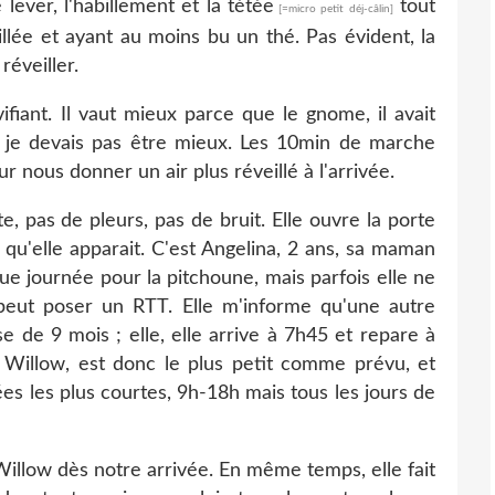
 lever, l'habillement et la tétée
tout
[=micro petit déj-câlin]
ée et ayant au moins bu un thé. Pas évident, la
réveiller.
vifiant. Il vaut mieux parce que le gnome, il avait
i je devais pas être mieux. Les 10min de marche
r nous donner un air plus réveillé à l'arrivée.
e, pas de pleurs, pas de bruit. Elle ouvre la porte
 qu'elle apparait. C'est Angelina, 2 ans, sa maman
gue journée pour la pitchoune, mais parfois elle ne
peut poser un RTT. Elle m'informe qu'une autre
aise de 9 mois ; elle, elle arrive à 7h45 et repare à
. Willow, est donc le plus petit comme prévu, et
nées les plus courtes, 9h-18h mais tous les jours de
e Willow dès notre arrivée. En même temps, elle fait