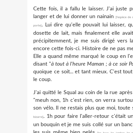
Cette fois, il a fallu le laisser. J'ai jus
langer et de lui donner un nainain
[l'espèce de
. Lui dire qu'elle pouvait lui laisser, 
porte]
dosette de lait, mais finalement elle avai
précipitemment, je me suis dirigé vers l
encore cette fois-ci. Histoire de ne pas me
Elle a quand même marqué le coup en l'em
disant "
à tout à l'heure Maman ; à ce soir P
quoique ce soit... et tant mieux. C'est tout
le coup.
J'ai quitté le Squal au coin de la rue après
"meuh non, 1h c'est rien, on verra surtout
son vélo. Il ne restais plus que moi, tout
. 1h pour faire l'aller-retour c'était
bizarre]
un bouquin et je me suis collé sur un banc 
les suis même bien pelés
[les bras, les jambes, les p