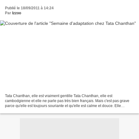
Publié le 18/09/2011 à 14:24
Par
Izzoo
Tata Chanthan, elle est vraiment gentille Tata Chanthan, elle est
cambodgienne et elle ne parle pas très bien français. Mais c'est pas grave
parce qu'elle est toujours souriante et qu'elle est calme et douce. Elle
m'enlève Willow des mains dès que j'ai...