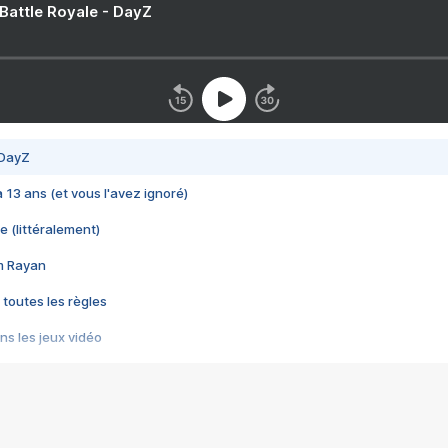
 Battle Royale - DayZ
 DayZ
 a 13 ans (et vous l'avez ignoré)
e (littéralement)
im Rayan
 toutes les règles
s les jeux vidéo
us choquant de Rockstar ? - Le scandale BULLY
e plus moche de Steam
du RÊVE tourne au CAUCHEMAR