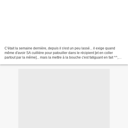
C'était la semaine dernière, depuis il s'est un peu lassé... il exige quand
même d'avoir SA cuillière pour patouiller dans le récipient [et en coller
partout par la même]... mais la mettre à la bouche c'est fatiguant en fait ^^,
c'est mieux quand c'est...