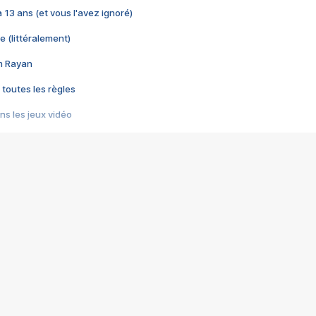
 a 13 ans (et vous l'avez ignoré)
e (littéralement)
im Rayan
 toutes les règles
s les jeux vidéo
us choquant de Rockstar ? - Le scandale BULLY
e plus moche de Steam
du RÊVE tourne au CAUCHEMAR
pendant 8 heures
it… à tort
umiliés par un jeu vidéo
ire - Final Fantasy 8