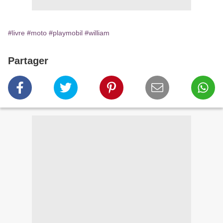
#livre
#moto
#playmobil
#william
Partager