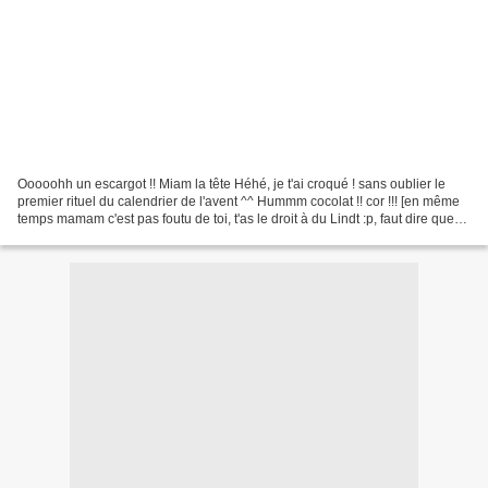
Ooooohh un escargot !! Miam la tête Héhé, je t'ai croqué ! sans oublier le
premier rituel du calendrier de l'avent ^^ Hummm cocolat !! cor !!! [en même
temps mamam c'est pas foutu de toi, t'as le droit à du Lindt :p, faut dire que
les petites boules étaient...