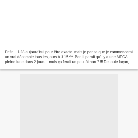
Enfin... J-28 aujourd'hui pour être exacte, mais je pense que je commencerai
un vrai décompte tous les jours à J-15 ^^. Bon il parait qu'il y a une MEGA
pleine lune dans 2 jours....mais ça ferait un peu tôt non ? !!! De toute façon,
on est pas encore...