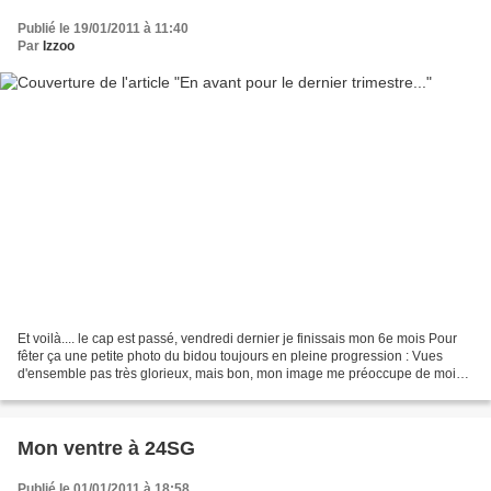
Publié le 19/01/2011 à 11:40
Par
Izzoo
Et voilà.... le cap est passé, vendredi dernier je finissais mon 6e mois Pour
fêter ça une petite photo du bidou toujours en pleine progression : Vues
d'ensemble pas très glorieux, mais bon, mon image me préoccupe de moins
en moins (je me dis que c'est...
Mon ventre à 24SG
Publié le 01/01/2011 à 18:58