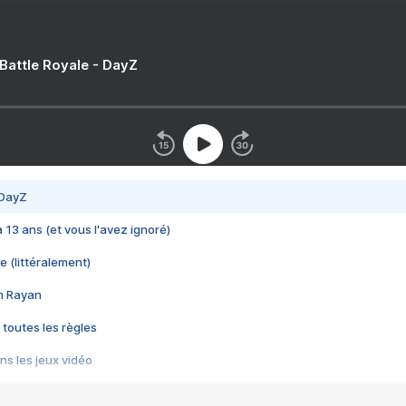
 Battle Royale - DayZ
 DayZ
 a 13 ans (et vous l'avez ignoré)
e (littéralement)
im Rayan
 toutes les règles
s les jeux vidéo
us choquant de Rockstar ? - Le scandale BULLY